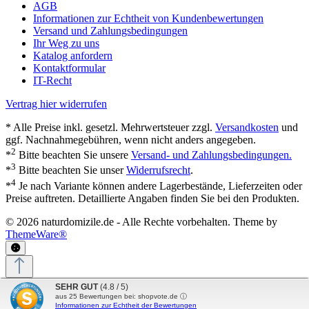
AGB
Informationen zur Echtheit von Kundenbewertungen
Versand und Zahlungsbedingungen
Ihr Weg zu uns
Katalog anfordern
Kontaktformular
IT-Recht
Vertrag hier widerrufen
* Alle Preise inkl. gesetzl. Mehrwertsteuer zzgl.
Versandkosten
und
ggf. Nachnahmegebühren, wenn nicht anders angegeben.
2
*
Bitte beachten Sie unsere
Versand- und Zahlungsbedingungen.
3
*
Bitte beachten Sie unser
Widerrufsrecht
.
4
*
Je nach Variante können andere Lagerbestände, Lieferzeiten oder
Preise auftreten. Detaillierte Angaben finden Sie bei den Produkten.
© 2026 naturdomizile.de - Alle Rechte vorbehalten. Theme by
ThemeWare®
SEHR GUT
(4.8 / 5)
Close in
Seconds
aus
25
Bewertungen bei: shopvote.de ⓘ
Informationen zur Echtheit der Bewertungen