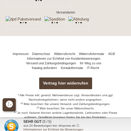
Versandarten
Impressum
Datenschutz
Widerrufsrecht
Widerrufsformular
AGB
Informationen zur Echtheit von Kundenbewertungen
Versand und Zahlungsbedingungen
Ihr Weg zu uns
Katalog anfordern
Kontaktformular
IT-Recht
Vertrag hier widerrufen
* Alle Preise inkl. gesetzl. Mehrwertsteuer zzgl.
Versandkosten
und ggf.
Nachnahmegebühren, wenn nicht anders angegeben.
2
*
Bitte beachten Sie unsere
Versand- und Zahlungsbedingungen.
3
*
Bitte beachten Sie unser
Widerrufsrecht
.
4
*
Je nach Variante können andere Lagerbestände, Lieferzeiten oder Preise
auftreten. Detaillierte Angaben finden Sie bei den Produkten.
SEHR GUT
(5 / 5)
© 2026 naturdomizile.de - Alle Rechte vorbehalten. Theme by
ThemeWare®
aus
24
Bewertungen bei: shopvote.de ⓘ
Informationen zur Echtheit der Bewertungen